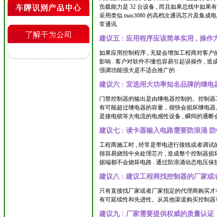
负载能力是 32 台设备 , 而且如果总线中如
采用类似 max3080 的高档次通讯芯片及集成
常通讯
建议五 : 应用程序应该简单实用 , 操作
如果应用控制程序 , 无疑会增加工程商对客
影响 . 客户对软件不懂也容易引起误操作 , 
强调功能强大是不适合推广的
建议六 : 宜选用大功率知名品牌的继电
门禁控制器的输出是由继电器控制的。控制器
有可能超过继电器的容量，很快会损坏继电器。一般
是接电锁等大电流的电感性设备 , 瞬间的通
建议七 : 读卡器输入电路需要防浪涌 
工程商施工时 , 经常是带电进行接线或者调试的
很容易烧毁中央处理芯片 , 造成整个控制器损坏
据端都不会烧坏电路 . 通过防浪涌动态电压
建议八 : 建议工程商找控制器的厂家
只有直接找厂家或者厂家指定的代理商购买才有
有可延续性和先进性。从其他渠道购买控制器可
建议九 : 厂家需要提供权威的质量认证