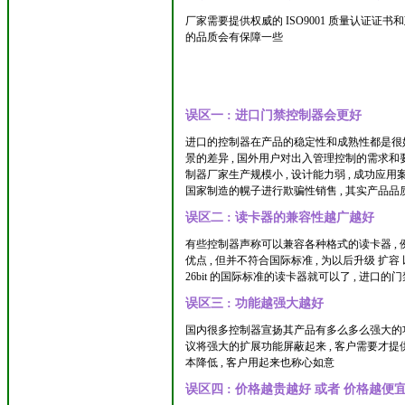
厂家需要提供权威的 ISO9001 质量认证证
的品质会有保障一些
误区一 : 进口门禁控制器会更好
进口的控制器在产品的稳定性和成熟性都是很好的 .
景的差异 , 国外用户对出入管理控制的需求和要
制器厂家生产规模小 , 设计能力弱 , 成功应用
国家制造的幌子进行欺骗性销售 , 其实产品品
误区二 : 读卡器的兼容性越广越好
有些控制器声称可以兼容各种格式的读卡器 , 例如 48
优点 , 但并不符合国际标准 , 为以后升级 扩容
26bit 的国际标准的读卡器就可以了 , 进口的
误区三 : 功能越强大越好
国内很多控制器宣扬其产品有多么多么强大的功能
议将强大的扩展功能屏蔽起来 , 客户需要才提供
本降低 , 客户用起来也称心如意
误区四 : 价格越贵越好 或者 价格越便