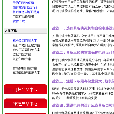
门禁系统使用者的工作和生活秩序 , 甚至影
干为门禁的优势
目前中国市场上门禁控制器产品众多，功能相
如何选购门禁产品
呢？门禁系统的稳定性、操作的便捷性、功能
售后服务--施工规范
门禁产品说明书
软件下载
建议一 : 选购具备防死机和自检电路
方案下载
如果门禁控制器死机, 会使得用户打不开门或者
位芯片或者选用带复位功能的 CPU, 一般 51 
标准联网门禁方案
常情况死机的话 , 系统可以自检并在瞬间进行
银行二道门互锁方案
独立不联网门禁方案
建议二 : 具备三级防雷击保护电路设
监狱门禁方案
银行门禁方案
由于门禁控制器的通讯线路是分布的 , 容易遭受
雷击产生的大电流和高电压释放掉 , 在通过电
智能梯控门禁方案
生损害前以高速释放掉 . 防雷指标要求 4000V
车牌识别停车场方案
己也有 1500V 的防雷击能力 , 其实这个指
建议三 : 注册卡权限存储量要大 , 
建议注册卡权限需要达到 5 万张 , 脱机存储记
Flash 等非易失性存储芯片 , 掉电或者受到冲
能丢失 . 门禁系统就有可能会失灵 .
建议四 : 通讯电路的设计应该具备自检
门禁控制器的联网通常采用 485 工业总线结构联网 ,