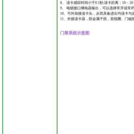
8、 读卡感应时间小于0.1秒,读卡距离：10 ~ 2
9、 电锁接口继电器输出，可以选择常开或常
10、可外加接读卡头，从而具备进出均读卡与
11、外接读卡器，防金属干扰，双线圈、门磁
门禁系统示意图