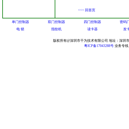
<<< 回首页
单门控制器
双门控制器
四门控制器
密码
电 锁
指纹机
读卡器
发
版权所有@深圳市干为技术有限公司 地址：深圳市
粤ICP备17043288号
业务专线：13