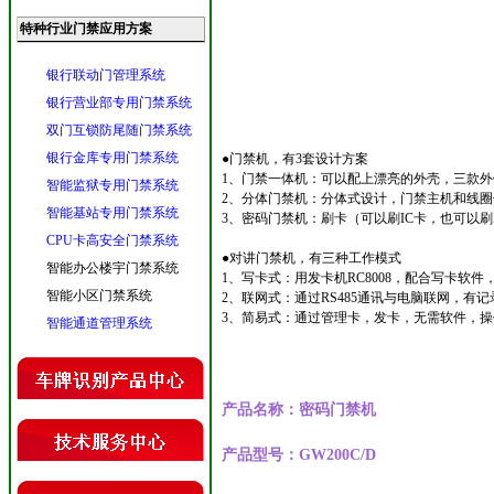
特种行业门禁应用方案
银行联动门管理系统
银行营业部专用门禁系统
双门互锁防尾随门禁系统
银行金库专用门禁系统
●门禁机，有3套设计方案
1、门禁一体机：可以配上漂亮的外壳，三款
智能监狱专用门禁系统
2、分体门禁机：分体式设计，门禁主机和线
智能基站专用门禁系统
3、密码门禁机：刷卡（可以刷IC卡，也可以
CPU卡高安全门禁系统
●对讲门禁机，有三种工作模式
智能办公楼宇门禁系统
1、写卡式：用发卡机RC8008，配合写卡软
智能小区门禁系统
2、联网式：通过RS485通讯与电脑联网，有
3、简易式：通过管理卡，发卡，无需软件，操
智能通道管理系统
产品名称：密码门禁机
产品型号：GW200C/D