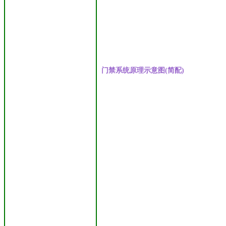
门禁系统原理示意图(简配)