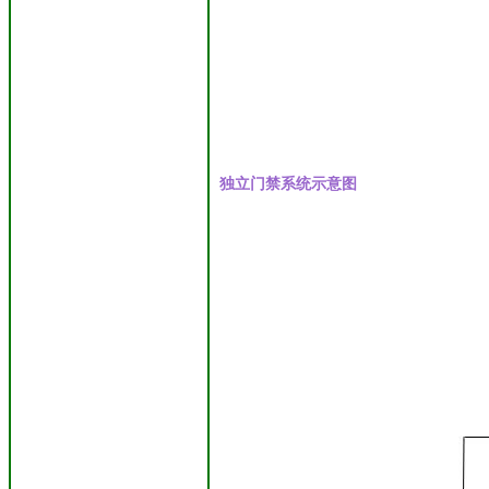
独立门禁系统示意图