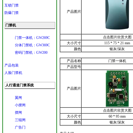
互锁门禁
产品图片
防爆门禁
门禁机
点击图片欣赏大图
门禁一体机：GW269C
大小尺寸
115 * 75 * 21 mm
分体门禁机：GW369C
颜色
银灰/深灰
密码门禁机：GW200
产品名称
门禁一体机
产品包装
产品型号
人脸门禁机
人行通道门禁系统
产品图片
翼闸
小摆闸
点击图片欣赏大图
摆闸
大小尺寸
60 * 95 mm
三辊闸
颜色
银灰/深灰
广告门