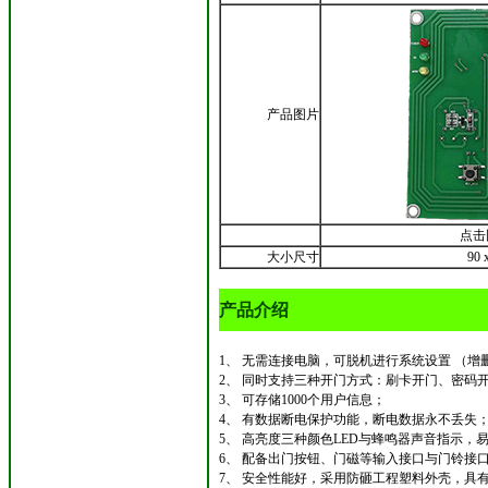
产品图片
点击
大小尺寸
90 
产品介绍
1、 无需连接电脑，可脱机进行系统设置 （
2、 同时支持三种开门方式：刷卡开门、密码
3、 可存储1000个用户信息；
4、 有数据断电保护功能，断电数据永不丢失
5、 高亮度三种颜色LED与蜂鸣器声音指示，
6、 配备出门按钮、门磁等输入接口与门铃接
7、 安全性能好，采用防砸工程塑料外壳，具