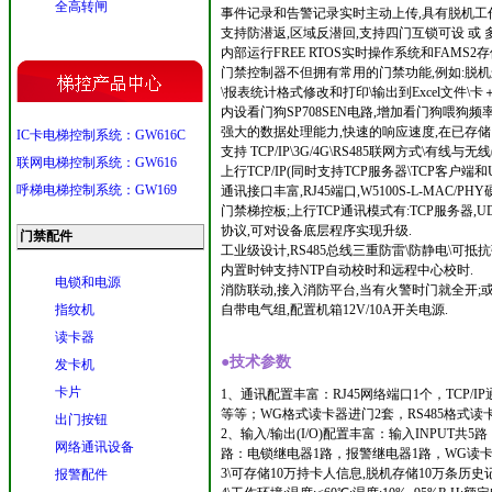
全高转闸
事件记录和告警记录实时主动上传,具有脱机工作
支持防潜返,区域反潜回,支持四门互锁可设 或 
内部运行FREE RTOS实时操作系统和FAM
门禁控制器不但拥有常用的门禁功能,例如:脱机
\报表统计格式修改和打印\输出到Excel文件\
内设看门狗SP708SEN电路,增加看门狗喂狗频率
强大的数据处理能力,快速的响应速度,在已存储
IC卡电梯控制系统：GW616C
支持 TCP/IP\3G/4G\RS485联网方式\
联网电梯控制系统：GW616
上行TCP/IP(同时支持TCP服务器\TCP客户端和U
呼梯电梯控制系统：GW169
通讯接口丰富,RJ45端口,W5100S-L-MAC
门禁梯控板;上行TCP通讯模式有:TCP服务器,UDP模
协议,可对设备底层程序实现升级.
门禁配件
工业级设计,RS485总线三重防雷\防静电\可抵抗
内置时钟支持NTP自动校时和远程中心校时.
电锁和电源
消防联动,接入消防平台,当有火警时门就全开;
指纹机
自带电气组,配置机箱12V/10A开关电源.
读卡器
●技术参数
发卡机
卡片
1、通讯配置丰富：RJ45网络端口1个，TCP/IP通讯
等等；WG格式读卡器进门2套，RS485格式读
出门按钮
2、输入/输出(I/O)配置丰富：输入INPU
网络通讯设备
路：电锁继电器1路，报警继电器1路，WG读卡器
3\可存储10万持卡人信息,脱机存储10万条历史记
报警配件