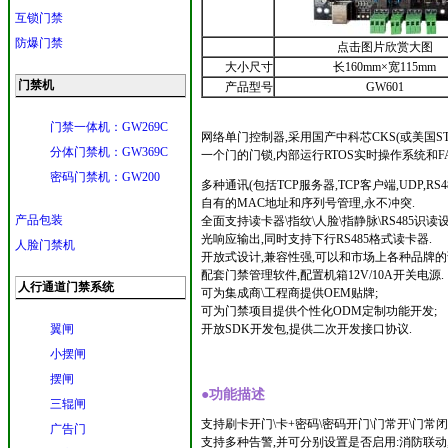
互锁门禁
防爆门禁
点击图片欣赏大图
大小尺寸
长160mm×宽115mm
门禁机
产品型号
GW601
门禁一体机：GW269C
网络单门控制器,采用国产中科芯CKS(或美国ST
分体门禁机：GW369C
一个门的门锁,内部运行RTOS实时操作系统和F
密码门禁机：GW200
多种通讯(包括TCP服务器,TCP客户端,UDP,RS
自有的MAC地址和序列号管理,永不冲突.
产品包装
全面支持读卡器\指纹\人脸\指静脉\RS485识读设备的
光响应输出,同时支持下行RS485格式读卡器.
人脸门禁机
开放式设计,兼容性强,可以和市场上各种品牌的
配套门禁管理软件,配置机箱12V/10A开关电源.
人行通道门禁系统
可为集成商\工程商提供OEM贴牌;
可为门禁项目提供个性化ODM定制功能开发;
翼闸
开放SDK开发包,提供二次开发接口协议.
小摆闸
摆闸
●功能描述
三辊闸
支持刷卡开门\卡+密码\密码开门\门常开\门常闭
广告门
支持多种告警,并可分别设置是否启用:消防联动,