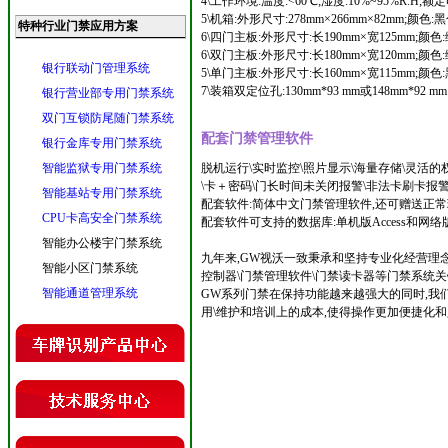
4\工作环境:温度:<60℃;湿度:10%~95%R.H;额定
5\机箱:外形尺寸:278mm×266mm×82mm;颜色:黑
特种行业门禁应用方案
6\四门主板:外形尺寸:长190mm×宽125mm;颜色:
6\双门主板:外形尺寸:长180mm×宽120mm;颜色:
银行联动门管理系统
5\单门主板:外形尺寸:长160mm×宽115mm;颜色:
7\装箱双定位孔:130mm*93 mm或148mm*92 mm
银行营业部专用门禁系统
双门互锁防尾随门禁系统
配套门禁管理软件
银行金库专用门禁系统
智能监狱专用门禁系统
脱机运行\实时监控\照片显示\海量存储\灵活的
\卡＋密码\门长时间未关闭报警\非法卡刷卡报警
智能基站专用门禁系统
配套软件:简体中文门禁管理软件,还可赠送正常
CPU卡高安全门禁系统
配套软件可支持的数据库:单机版Access和网络版
智能办公楼宇门禁系统
九年来,GW视沃一致秉承和坚持专业化经营理念
智能小区门禁系统
控制器\门禁管理软件\门禁读卡器等门禁系统关
智能通道管理系统
GW系列门禁在保持功能越来越强大的同时,我
用\维护和培训上的成本,使得操作更加便捷化