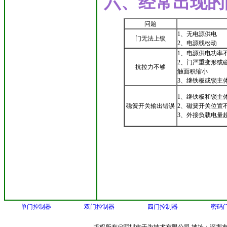
六、经常出现的
问题
1、无电源供电
门无法上锁
2、电源线松动
1、电源供电功率
2、门严重变形或
抗拉力不够
触面积缩小
3、继铁板或锁主
1、继铁板和锁主
磁簧开关输出错误
2、磁簧开关位置
3、外接负载电量
单门控制器
双门控制器
四门控制器
密码