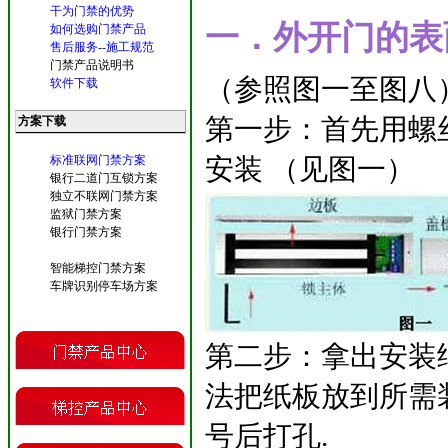
干为门禁的优势
一．外开门的表
如何选购门禁产品
售后服务--施工规范
门禁产品说明书
（参照图一至图八
软件下载
第一步：首先用螺
方案下载
标准联网门禁方案
安装 （见图一）
银行二道门互锁方案
独立不联网门禁方案
监狱门禁方案
银行门禁方案
智能梯控门禁方案
车牌识别停车场方案
第二步：拿出安装
法把纸板放到所需
号后打孔.