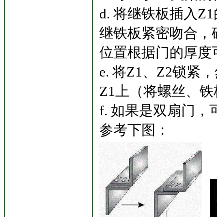
d. 将继铁板插入
继铁板紧密吻合，确
位置根据门的厚度
e. 将Z1、Z2锁
Z1上（将螺丝、
f. 如果是双扇门，
参考下图：