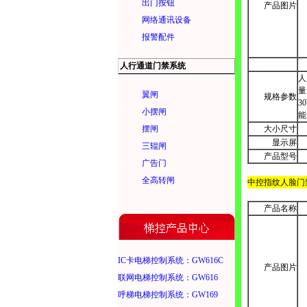
出门按钮
产品图片
网络通讯设备
报警配件
人行通道门禁系统
人
量
翼闸
规格参数
3
小摆闸
能
摆闸
大小尺寸
显示屏
三辊闸
产品型号
广告门
全高转闸
中控指纹人脸门
产品名称
IC卡电梯控制系统：GW616C
产品图片
联网电梯控制系统：GW616
呼梯电梯控制系统：GW169