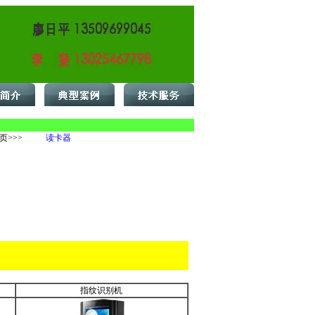
页>>>
读卡器
指纹识别机